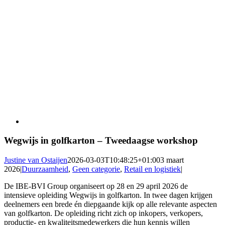
Wegwijs in golfkarton – Tweedaagse workshop
Justine van Ostaijen
2026-03-03T10:48:25+01:00
3 maart
2026
|
Duurzaamheid
,
Geen categorie
,
Retail en logistiek
|
De
IBE-BVI Group
organiseert op 28 en 29 april 2026 de
intensieve opleiding Wegwijs in golfkarton. In twee dagen krijgen
deelnemers een brede én diepgaande kijk op alle relevante aspecten
van golfkarton. De opleiding richt zich op inkopers, verkopers,
productie- en kwaliteitsmedewerkers die hun kennis willen