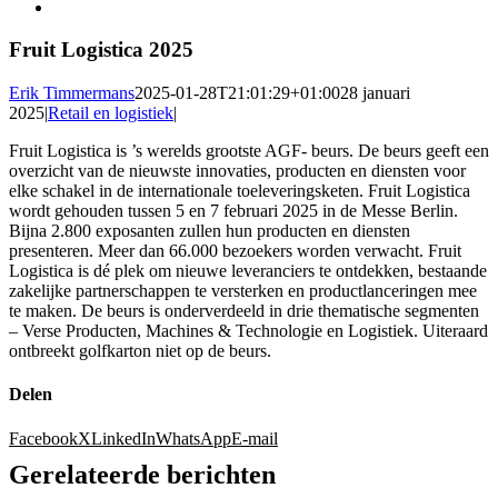
Fruit Logistica 2025
Erik Timmermans
2025-01-28T21:01:29+01:00
28 januari
2025
|
Retail en logistiek
|
Fruit Logistica is ’s werelds grootste AGF- beurs. De beurs geeft een
overzicht van de nieuwste innovaties, producten en diensten voor
elke schakel in de internationale toeleveringsketen. Fruit Logistica
wordt gehouden tussen 5 en 7 februari 2025 in de Messe Berlin.
Bijna 2.800 exposanten zullen hun producten en diensten
presenteren. Meer dan 66.000 bezoekers worden verwacht. Fruit
Logistica is dé plek om nieuwe leveranciers te ontdekken, bestaande
zakelijke partnerschappen te versterken en productlanceringen mee
te maken. De beurs is onderverdeeld in drie thematische segmenten
– Verse Producten, Machines & Technologie en Logistiek. Uiteraard
ontbreekt golfkarton niet op de beurs.
Delen
Facebook
X
LinkedIn
WhatsApp
E-mail
Gerelateerde berichten