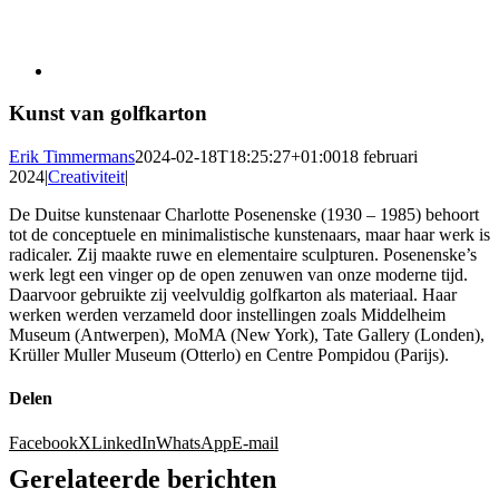
Kunst van golfkarton
Erik Timmermans
2024-02-18T18:25:27+01:00
18 februari
2024
|
Creativiteit
|
De Duitse kunstenaar Charlotte Posenenske (1930 – 1985) behoort
tot de conceptuele en minimalistische kunstenaars, maar haar werk is
radicaler. Zij maakte ruwe en elementaire sculpturen. Posenenske’s
werk legt een vinger op de open zenuwen van onze moderne tijd.
Daarvoor gebruikte zij veelvuldig golfkarton als materiaal. Haar
werken werden verzameld door instellingen zoals Middelheim
Museum (Antwerpen), MoMA (New York), Tate Gallery (Londen),
Krüller Muller Museum (Otterlo) en Centre Pompidou (Parijs).
Delen
Facebook
X
LinkedIn
WhatsApp
E-mail
Gerelateerde berichten